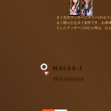
タイ古式マッサージマリー1のセラ
るく朗らかなタイ女性です。お身
りしたマッサージのひと時は、心
ます なかなか取れない日頃の疲れ
イ古式の手技で日頃のお疲れを癒
歴10年以上の間に培ってきた手技
ます。リラクゼーション効果の高
ッキリして下さい。
MALEE-1
THAI MASSAGE